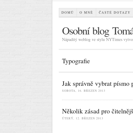
DOMŮ
O MNĚ
ČASTÉ DOTAZY
Osobní blog Tomá
Nápaditý weblog ve stylu NYTimes vytvoř
Typografie
Jak správně vybrat písmo 
SOBOTA, 16. BŘEZEN 2013
Několik zásad pro čitelně
ÚTERÝ, 12. BŘEZEN 2013