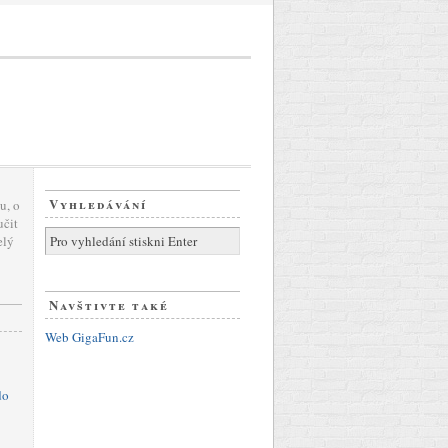
Vyhledávání
u, o
učit
elý
Navštivte také
Web GigaFun.cz
do