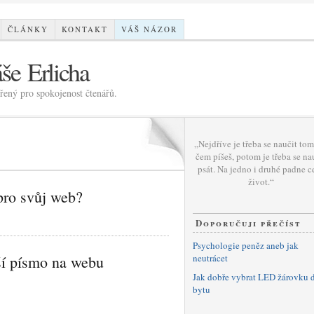
ČLÁNKY
KONTAKT
VÁŠ NÁZOR
še Erlicha
ený pro spokojenost čtenářů.
„Nejdříve je třeba se naučit tom
čem píšeš, potom je třeba se na
psát. Na jedno i druhé padne c
život.“
pro svůj web?
Doporučuji přečíst
Psychologie peněz aneb jak
jší písmo na webu
neutrácet
Jak dobře vybrat LED žárovku 
bytu