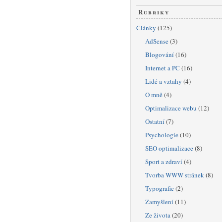
Rubriky
Články
(125)
AdSense
(3)
Blogování
(16)
Internet a PC
(16)
Lidé a vztahy
(4)
O mně
(4)
Optimalizace webu
(12)
Ostatní
(7)
Psychologie
(10)
SEO optimalizace
(8)
Sport a zdraví
(4)
Tvorba WWW stránek
(8)
Typografie
(2)
Zamyšlení
(11)
Ze života
(20)