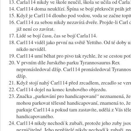
Carla114 nikdy ve škole neučil, škola se učila od Carla
Carl114 doma neuklízí. Špína se bojí překročit práh j
Když je Carl114 dlouho pod vodou, voda se začne topit
Carl114 za sebou nikdy nezavírá dveře. Projde-li Carl 
již není co zavírat.
Lidé se bojí času, čas se bojí Carla114.
Carl114 viděl jako první na světě Yettiho. Od té doby u
nikdo neviděl.
Carl114 umí běhat pro pivo tak rychle, že se cestou po
V prvním díle Jurského parku Tyrannosaurus Rex
nepronásledoval džíp. Carl114 pronásledoval Tyrannos
džíp.
Když stojí nahý Carl114 před zrcadlem, zrcadlo se vzru
Carl114 dojel na konec kruhového objezdu.
Značka „parkování pro handicapované“ neznamená, že
mohou parkovat tělesně handicapovaní, znamená to, že
parkuje Carl114 a pokud tam zastavíte, udělá z Vás těl
handicapovaného.
Carl114 nikdy nechodí k zubaři, protože jeho zuby jso
nezničitelné. Jeho nepřátelé nikdy nechodí k zubaři, p