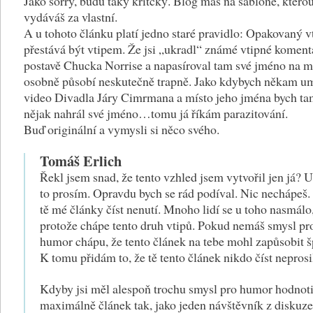
Jako sorry, budu taky kritcký. Blog máš na šabloně, ktero
vydáváš za vlastní.
A u tohoto článku platí jedno staré pravidlo: Opakovaný v
přestává být vtipem. Že jsi „ukradl“ známé vtipné koment
postavě Chucka Norrise a napasíroval tam své jméno na 
osobně působí neskutečně trapně. Jako kdybych někam um
video Divadla Járy Cimrmana a místo jeho jména bych t
nějak nahrál své jméno…tomu já říkám parazitování.
Buď originální a vymysli si něco svého.
Tomáš Erlich
Řekl jsem snad, že tento vzhled jsem vytvořil jen já? 
to prosím. Opravdu bych se rád podíval. Nic nechápeš
tě mé články číst nenutí. Mnoho lidí se u toho nasmálo
protože chápe tento druh vtipů. Pokud nemáš smysl pr
humor chápu, že tento článek na tebe mohl zapůsobit š
K tomu přidám to, že tě tento článek nikdo číst neprosi
Kdyby jsi měl alespoň trochu smysl pro humor hodnotil
maximálně článek tak, jako jeden návštěvník z diskuze