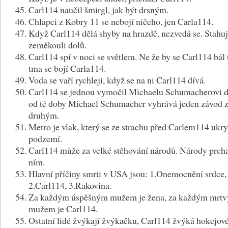
Carl114 naučil šmirgl, jak být drsným.
Chlapci z Kobry 11 se nebojí ničeho, jen Carla114.
Když Carl114 dělá shyby na hrazdě, nezvedá se. Stahu
zeměkouli dolů.
Carl114 spí v noci se světlem. Ne že by se Carl114 bál 
tma se bojí Carla114.
Voda se vaří rychleji, když se na ni Carl114 dívá.
Carl114 se jednou vymočil Michaelu Schumacherovi d
od té doby Michael Schumacher vyhrává jeden závod 
druhým.
Metro je vlak, který se ze strachu před Carlem114 ukry
podzemí.
Carl114 může za velké stěhování národů. Národy prcha
ním.
Hlavní příčiny smrti v USA jsou: 1.Onemocnění srdce,
2.Carl114, 3.Rakovina.
Za každým úspěšným mužem je žena, za každým mrt
mužem je Carl114.
Ostatní lidé žvýkají žvýkačku, Carl114 žvýká hokejov