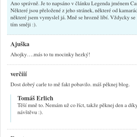
Ano správně. Je to napsáno v článku Legenda jménem Ca
Některé jsou přeložené z jeho stránek, některé od kamará
některé jsem vymyslel já. Mně se hrozně líbí. Vždycky se
tím směji :).
Ajuška
Ahojky….más to tu mocinky hezký!
verčííí
Dost dobrý carle to mě fakt pobavilo. máš pěknej blog.
Tomáš Erlich
Těší mně to. Nemám už co říct, takže pěknej den a dík
návštěvu :).