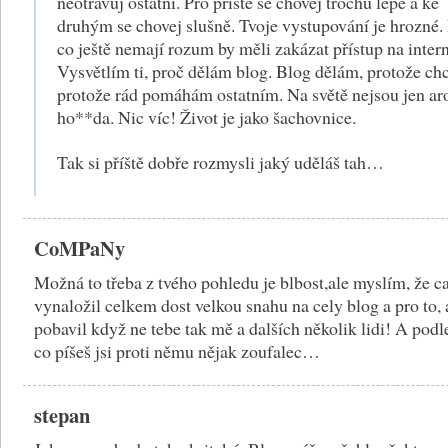
neotravuj ostatní. Pro příště se chovej trochu lépe a ke
druhým se chovej slušně. Tvoje vystupování je hrozné
co ještě nemají rozum by měli zakázat přístup na intern
Vysvětlím ti, proč dělám blog. Blog dělám, protože chc
protože rád pomáhám ostatním. Na světě nejsou jen ar
ho**da. Nic víc! Život je jako šachovnice.
Tak si příště dobře rozmysli jaký uděláš tah…
CoMPaNy
Možná to třeba z tvého pohledu je blbost,ale myslím, že ca
vynaložil celkem dost velkou snahu na cely blog a pro to,
pobavil když ne tebe tak mě a dalších několik lidi! A podl
co píšeš jsi proti němu nějak zoufalec…
stepan