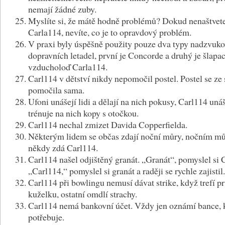
nemají žádné zuby.
Myslíte si, že mátě hodně problémů? Dokud nenaštvet
Carla114, nevíte, co je to opravdový problém.
V praxi byly úspěšně použity pouze dva typy nadzvuk
dopravních letadel, první je Concorde a druhý je šlapac
vzducholoď Carla114.
Carl114 v dětství nikdy nepomočil postel. Postel se ze
pomočila sama.
Ufoni unášejí lidi a dělají na nich pokusy, Carl114 unáš
trénuje na nich kopy s otočkou.
Carl114 nechal zmizet Davida Copperfielda.
Některým lidem se občas zdají noční můry, nočním m
někdy zdá Carl114.
Carl114 našel odjištěný granát. „Granát“, pomyslel si 
„Carl114,“ pomyslel si granát a raději se rychle zajistil.
Carl114 při bowlingu nemusí dávat strike, když trefí p
kuželku, ostatní omdlí strachy.
Carl114 nemá bankovní účet. Vždy jen oznámí bance, 
potřebuje.