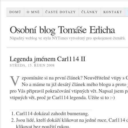
DOMŮ
O MNĚ
ČASTÉ DOTAZY
ČLÁNKY
KONTAKT
Osobní blog Tomáše Erlicha
Nápaditý weblog ve stylu NYTimes vytvořený pro spokojenost čtenářů.
Legenda jménem Carl114 II
STŘEDA, 15. ŘÍJEN 2008
V
zpomínáte si na první článek? Neuvěřitelné vtipy s 
No a máme tu již desátý článek mého blogu a proto 
pro Vás připravil pokračování vtipných vět. Napsal jsem 
vtipných vět, proč je Carl114 legenda. Užíte si to :-)
Carl114 dokázal zahodit bumerang.
Jsou lidé, kteří dokáží klikovat na jedné ruce, Carl114
klikovat bez použití rukou.