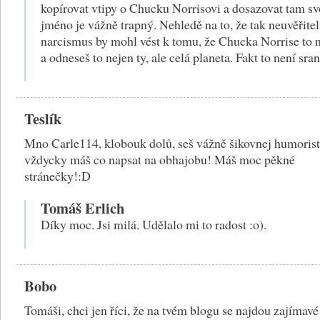
kopírovat vtipy o Chucku Norrisovi a dosazovat tam sv
jméno je vážně trapný. Nehledě na to, že tak neuvěřite
narcismus by mohl vést k tomu, že Chucka Norrise to 
a odneseš to nejen ty, ale celá planeta. Fakt to není sra
Teslík
Mno Carle114, klobouk dolů, seš vážně šikovnej humorist
vždycky máš co napsat na obhajobu! Máš moc pěkné
stránečky!:D
Tomáš Erlich
Díky moc. Jsi milá. Udělalo mi to radost :o).
Bobo
Tomáši, chci jen říci, že na tvém blogu se najdou zajímavé