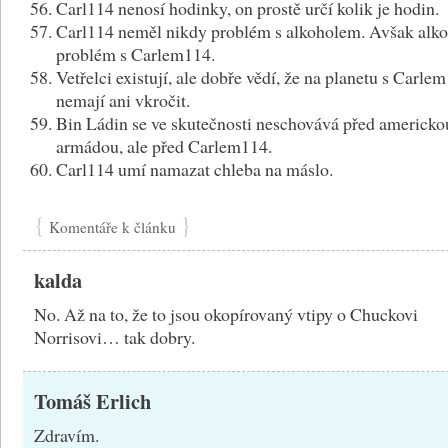
Carl114 nenosí hodinky, on prostě určí kolik je hodin.
Carl114 neměl nikdy problém s alkoholem. Avšak alk
problém s Carlem114.
Vetřelci existují, ale dobře vědí, že na planetu s Carle
nemají ani vkročit.
Bin Ládin se ve skutečnosti neschovává před americko
armádou, ale před Carlem114.
Carl114 umí namazat chleba na máslo.
{
}
Komentáře k článku
kalda
No. Až na to, že to jsou okopírovaný vtipy o Chuckovi
Norrisovi… tak dobry.
Tomáš Erlich
Zdravím.