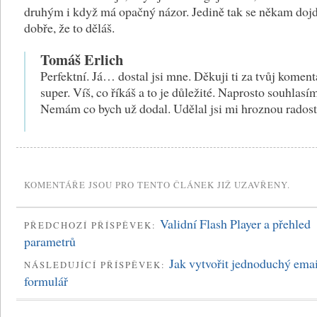
druhým i když má opačný názor. Jedině tak se někam dojd
dobře, že to děláš.
Tomáš Erlich
Perfektní. Já… dostal jsi mne. Děkuji ti za tvůj komentá
super. Víš, co říkáš a to je důležité. Naprosto souhlasí
Nemám co bych už dodal. Udělal jsi mi hroznou radost
KOMENTÁŘE JSOU PRO TENTO ČLÁNEK JIŽ UZAVŘENY.
Validní Flash Player a přehled
PŘEDCHOZÍ PŘÍSPĚVEK:
parametrů
Jak vytvořit jednoduchý ema
NÁSLEDUJÍCÍ PŘÍSPĚVEK:
formulář