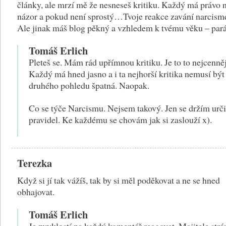
články, ale mrzí mě že nesneseš kritiku. Každý má právo 
názor a pokud není sprostý…Tvoje reakce zavání narcism
Ale jinak máš blog pěkný a vzhledem k tvému věku – par
Tomáš Erlich
Pleteš se. Mám rád upřímnou kritiku. Je to to nejcenněj
Každý má hned jasno a i ta nejhorší kritika nemusí být
druhého pohledu špatná. Naopak.
Co se týče Narcismu. Nejsem takový. Jen se držím urč
pravidel. Ke každému se chovám jak si zaslouží x).
Terezka
Když si jí tak vážíš, tak by si měl poděkovat a ne se hned
obhajovat.
Tomáš Erlich
Je zvyklostí na každý komentář reagovat. Majitele strá