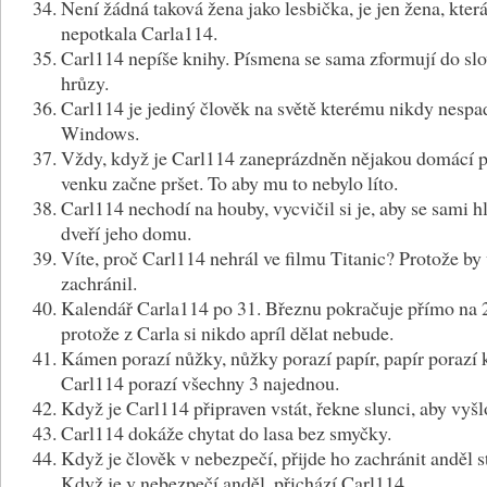
Není žádná taková žena jako lesbička, je jen žena, kter
nepotkala Carla114.
Carl114 nepíše knihy. Písmena se sama zformují do slo
hrůzy.
Carl114 je jediný člověk na světě kterému nikdy nespa
Windows.
Vždy, když je Carl114 zaneprázdněn nějakou domácí pr
venku začne pršet. To aby mu to nebylo líto.
Carl114 nechodí na houby, vycvičil si je, aby se sami hl
dveří jeho domu.
Víte, proč Carl114 nehrál ve filmu Titanic? Protože by
zachránil.
Kalendář Carla114 po 31. Březnu pokračuje přímo na 
protože z Carla si nikdo apríl dělat nebude.
Kámen porazí nůžky, nůžky porazí papír, papír porazí
Carl114 porazí všechny 3 najednou.
Když je Carl114 připraven vstát, řekne slunci, aby vyšl
Carl114 dokáže chytat do lasa bez smyčky.
Když je člověk v nebezpečí, přijde ho zachránit anděl s
Když je v nebezpečí anděl, přichází Carl114.