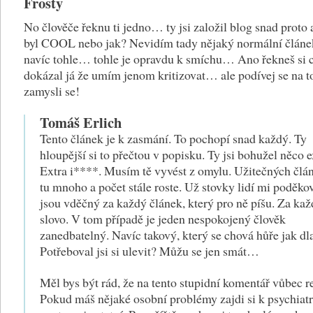
Frosty
No člověče řeknu ti jedno… ty jsi založil blog snad proto a
byl COOL nebo jak? Nevidím tady nějaký normální člá
navíc tohle… tohle je opravdu k smíchu… Ano řekneš si 
dokázal já že umím jenom kritizovat… ale podívej se na t
zamysli se!
Tomáš Erlich
Tento článek je k zasmání. To pochopí snad každý. Ty
hloupější si to přečtou v popisku. Ty jsi bohužel něco e
Extra i****. Musím tě vyvést z omylu. Užitečných člá
tu mnoho a počet stále roste. Už stovky lidí mi poděkov
jsou vděčný za každý článek, který pro ně píšu. Za kaž
slovo. V tom případě je jeden nespokojený člověk
zanedbatelný. Navíc takový, který se chová hůře jak dl
Potřeboval jsi si ulevit? Můžu se jen smát…
Měl bys být rád, že na tento stupidní komentář vůbec r
Pokud máš nějaké osobní problémy zajdi si k psychiat