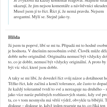
ukazují, že jim nejsou komentáře a návštěvníci ukraden
Musel jsem jí to říct. Říct jí, že nemá pravdu. Nejsem
arogantní. Mýlí se. Stejně jako ty.
Hilda
Já jsem tu poprvé, líbí se mi tu. Připadá mi to hodně osobn
je hodnota. V dnešním neosobním světě. Člověk může děl
dobře nebo originálně. Originalita nemusí být vždycky do
to, co je dobře, nemusí být vždycky originální. A proto b
být víc věcí, které jsou dobře.
A taky se mi líbí, že dovedeš říct svůj názor a dotáhnout h
Těžko říct, kde začíná a končí tolerance, ale často to dopad
že každý tolerantně tvrdí to své a nereaguje na druhého –
jako více naráz puštěných rozhlasových stanic, kdy své pr
ta, co v tom nesmyslu má větší výdrž, obvykle ta blbější. 
diskuse – diskuse je, když jeden reaguje na to, co říká ten