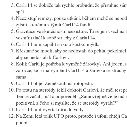
Carl114 se dokáže tak rychle probudit, že přistihne sá
spát.
Neexistují remízy, pouze utkání, během nichž se nepod
zjistit, kterému z týmů Carl114 fandí.
Gravitace ve skutečnosti neexistuje. To se jen všechna
vesmíru tlačí k sobě strachy z Carla114.
Carl114 umí zapálit sirku o kostku mýdla.
Křesťané se modlí, aby se nedostali do pekla, pekelníci
aby se nedostali k Carlovi.
Kolik Carlů je potřeba k výměně žárovky? Ani jeden, st
žárovce, že ji má vyměnit Carl114 a žárovka se strach
sama.
Carl114 objel Zeměkouli na rotopedu.
Po testu na steroidy řekli doktoři Carlovi, že měl test po
Ten se začal smát a odpověděl: „Samozřejmě že je má
pozitivní, z čeho si myslíte, že se steroidy vyrábí?“
Carl114 umí vyvrtat díru do vody.
Na Zemi létá tolik UFO proto, protože i ufoni chtějí C
podpis.