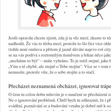
Jestli opravdu chcete zjistit, zda ji ta věc mrzí, zkuste to t
nadhodit. Že vás to třeba mrzí, protože to šlo říct více oh
(tohle není omluva a přitom jí jasně dáváte najevo své cit
se na vás podívá s roztomilým úsměvem a řekne něco jako
„necháme to být“ – máte vyhráno. To je totiž stejné, jako b
„Vím o té chybě, ale stejně o Tebe stojím“. Více se v tom 
nemusíte, protože víte, že o sebe stojíte a to stačí.
Přecházet neznamená obcházet, ignorovat tráp
O čem tu celou dobu mluvím je o naučení se přecházení z
Ne o ignorování problémů. Chtěl bych tu zdůraznit, že i př
svádění, poznávání se a budování vztahu je dobré mít k s