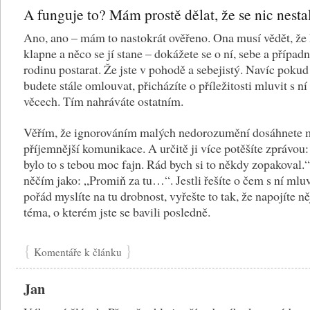
A funguje to? Mám prostě dělat, že se nic nesta
Ano, ano – mám to nastokrát ověřeno. Ona musí vědět, že
klapne a něco se jí stane – dokážete se o ní, sebe a případ
rodinu postarat. Že jste v pohodě a sebejistý. Navíc pokud 
budete stále omlouvat, přicházíte o příležitosti mluvit s n
věcech. Tím nahráváte ostatním.
Věřím, že ignorováním malých nedorozumění dosáhnete
příjemnější komunikace. A určitě ji více potěšíte zprávou
bylo to s tebou moc fajn. Rád bych si to někdy zopakoval.
něčím jako: „Promiň za tu…“. Jestli řešíte o čem s ní mluv
pořád myslíte na tu drobnost, vyřešte to tak, že napojíte n
téma, o kterém jste se bavili posledně.
{
}
Komentáře k článku
Jan