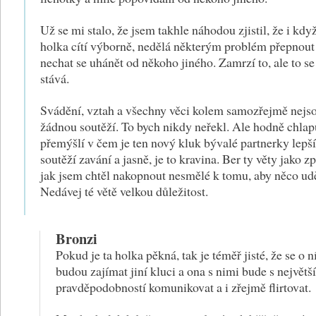
Už se mi stalo, že jsem takhle náhodou zjistil, že i kdy
holka cítí výborně, nedělá některým problém přepnout
nechat se uhánět od někoho jiného. Zamrzí to, ale to se
stává.
Svádění, vztah a všechny věci kolem samozřejmě nejs
žádnou soutěží. To bych nikdy neřekl. Ale hodně chlap
přemýšlí v čem je ten nový kluk bývalé partnerky lepší
soutěží zavání a jasně, je to kravina. Ber ty věty jako z
jak jsem chtěl nakopnout nesmělé k tomu, aby něco udě
Nedávej té větě velkou důležitost.
Bronzi
Pokud je ta holka pěkná, tak je téměř jisté, že se o n
budou zajímat jiní kluci a ona s nimi bude s největš
pravděpodobností komunikovat a i zřejmě flirtovat.