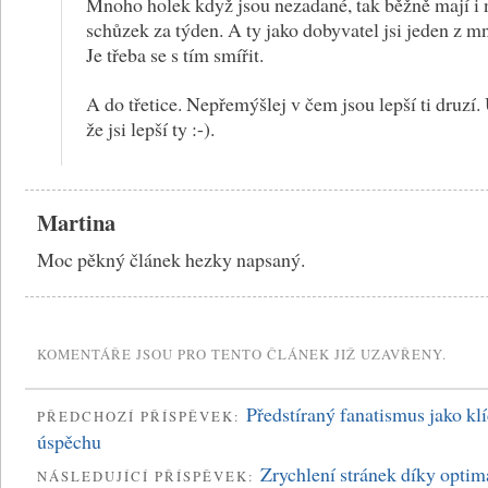
Mnoho holek když jsou nezadané, tak běžně mají i 
schůzek za týden. A ty jako dobyvatel jsi jeden z m
Je třeba se s tím smířit.
A do třetice. Nepřemýšlej v čem jsou lepší ti druzí.
že jsi lepší ty :-).
Martina
Moc pěkný článek hezky napsaný.
KOMENTÁŘE JSOU PRO TENTO ČLÁNEK JIŽ UZAVŘENY.
Předstíraný fanatismus jako klí
PŘEDCHOZÍ PŘÍSPĚVEK:
úspěchu
Zrychlení stránek díky optim
NÁSLEDUJÍCÍ PŘÍSPĚVEK: