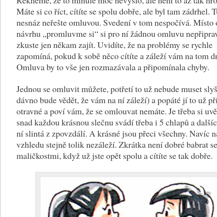
Máte si co říct, cítíte se spolu dobře, ale byl tam zádrhel. 
nesnáz neřešte omluvou. Svedení v tom nespočívá. Místo
návrhu „promluvme si“ si pro ní žádnou omluvu nepřiprav
zkuste jen někam zajít. Uvidíte, že na problémy se rychle
zapomíná, pokud k sobě něco cítíte a záleží vám na tom 
Omluva by to vše jen rozmazávala a připomínala chyby.
Jednou se omluvit můžete, potřetí to už nebude muset slyš
dávno bude vědět, že vám na ní záleží) a popáté jí to už př
otravné a poví vám, že se omlouvat nemáte. Je třeba si uv
snad každou krásnou slečnu svádí třeba i 5 chlapů a další
ní slintá z zpovzdálí. A krásné jsou přeci všechny. Navíc n
vzhledu stejně tolik nezáleží. Zkrátka není dobré babrat se
maličkostmi, když už jste opět spolu a cítíte se tak dobře.