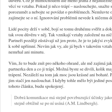
důvěru. Což je mimochodem dle mého jedna z nejdůležitě
věcí ve vztahu. Pokud ji něco trápí – naslouchejte, snažte s
porozumět a nebojte se povídat o problémech. Nemluvte o
zajímejte se o ní. Ignorování problémů nevede k ničemu 
Lidé pocity drží v sobě, bojí se tomu druhému svěřit a do
tak svou důvěru v něj. Tak vznikají vztahy založené na ni
Partneři později zůstávají už jen proto, že je to jakýsi zvy
k sobě upřímní. Nevím jak vy, ale já bych v takovém vzta
nemrhal ani minutu.
Vím, že to bude znít pro někoho ohraně, ale mě zajímá ja
partnerka den a co ji trápí. Možná byste se divili, kolik ma
trápení. Nezáleží na tom jak moc jsou krásné ani bohaté. 
jim stačí jen naslouchat. I kdyby tohle mělo být jediné pos
tohoto článku, budu spokojený.
Dobrá komunikace má stejně povzbuzující účinky jako
stejně obtížně se po ní usíná (A.M. Lindbergh).