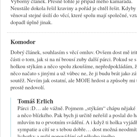
Výborný článek. Přesně tohle je případ mého kamaráda.
Neustále dokola řešil kraviny a pořád je chtěl řešit. Kdyby
věnoval stejné úsilí do věcí, které spolu mají společné, vz
dopadl úplně jinak.
Komodor
Dobrý článek, souhlasím s věcí omluv. Ovšem dost mě irit
části o tom, jak si na ní brousí zuby další párci. Pokud se s
holkou stýkám a něco spolu zkoušíme, nepředpokládám, 
něco načato s jinými a už vůbec ne, že ji budu brát jako zá
soutěž. Nevím jak ostatní, ale MOJE hrdost a způsoby mi 
prostě nedovolí.
Tomáš Erlich
Párci :D… ale vážně. Pojmem „stýkám“ chápu nějaké 
a něco blízkého. Pak bych ji určitě neřešil a poslal do h
mluvím tu o prvotním svádění. A i když ti holka vyjádř
sympatie a cítí se s tebou dobře… dost možná neodmí
lichotky a milé popovídání od někoho jiného.