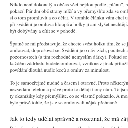
Nikdo není dokonalý a občas věci nejdou podle „plánu“, n
pokazí. Pár dní obě strany mlčí a vy přemýšlíte zda se oml
si o tom promluvit a co dělat. V tomhle článku vám chci u
při svádění je omluva hloupá a holky ji ani slyšet nechtějí.
být dobývány a cítit se v pohodě.
Špatně se mi představuje, že chcete svést holku tím, že se 
omlouvat, doprošovat se. Svádění je o návrzích, pocitech 
pozornostech (a tím rozhodně nemyslím dárky). Pokud se
každém zádrhelu budete omlouvat, vznikne z jinak přitaž
povídání dlouhá nudle keců a omluv za minulost.
To je samozřejmě nudné a časem i otravné. Proto někter
nezvedám telefon a právě proto to dělají i ony nám. To jso
ty okamžiky kdy přemýšlíte, co se vlastně pokazilo. A mož
bylo právě tohle, že jste se omlouvali nějak přehnaně.
Jak to tedy udělat správně a rozeznat, že má z
Řekněme, že to minule moc nevyšlo, ale není to až tak hr