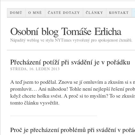
DOMŮ
O MNĚ
ČASTÉ DOTAZY
ČLÁNKY
KONTAKT
Osobní blog Tomáše Erlicha
Nápaditý weblog ve stylu NYTimes vytvořený pro spokojenost čtenářů.
Přecházení potíží při svádění je v pořádku
STŘEDA, 16. LEDEN 2013
A teď jsem to podělal. Znovu se jí omluvím a zkusím si s n
promluvit… Ani náhodou! Tohle není nejlepší řešení pro
když chcete holku svést. A proč si to myslím? To se zkusí
tomto článku vysvětlit.
Proč je přecházení problémů při svádění v poř